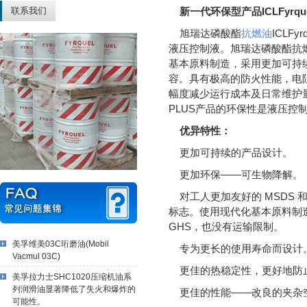
联系我们
新一代环保型产品ICLFyrquel 
旭瑞达磷酸酯
抗燃油
ICLF
液压控制液。旭瑞达磷酸酯抗燃油IC
基本原料制造，采用更加可持
容。具有极高的防火性能，电
幅度减少运行成本及日常维护量，旭
PLUS产品的环保性是液压控制
优异特性：
更加可持续的产品设计。
更加环保——可生物降解。
对工人更加友好的 MSDS 和
标志。使用现代化基本原料制
GHS，也没有运输限制。
美孚维美03C珩磨油(Mobil
专为更长的使用寿命而设计
Vacmul 03C)
更佳的热稳定性，更好地防
美孚拉力士SHC1020压缩机油系
列润滑油显著降低了失火和爆炸的
更佳的性能——改良的夹杂
可能性。