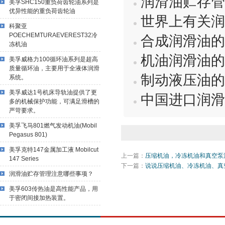
润滑油贮存管
美孚SHC150重负荷齿轮油系列是
优异性能的重负荷齿轮油
世界上有关润
科聚亚
POECHEMTURAEVEREST32冷
合成润滑油的
冻机油
机油润滑油的
美孚威格力100循环油系列是超高
质量循环油，主要用于全液体润滑
制动液压油的
系统。
美孚威达1号机床导轨油提供了更
中国进口润滑
多的机械保护功能，可满足滑槽的
严苛要求。
美孚飞马801燃气发动机油(Mobil
Pegasus 801)
美孚克特147金属加工液 Mobilcut
上一篇：
压缩机油，冷冻机油和真空泵
147 Series
下一篇：
说说压缩机油、冷冻机油、真
润滑油贮存管理注意哪些事项？
美孚603传热油是高性能产品，用
于密闭间接加热装置。