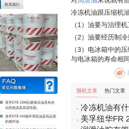
对
润滑油
来说就有
联系我们
冷冻机油跟压缩机
（1）油要与治理
（2）油要经历制
（3）电冰箱中的
与电冰箱的寿命相
随机文章
热门文章
美孚DTE 18M抗磨液压油具有杰
冷冻机油有什
出的低温及高温性能。
美孚纽华FR 20
美孚DTE HH循环系统油是高品质
的循环油