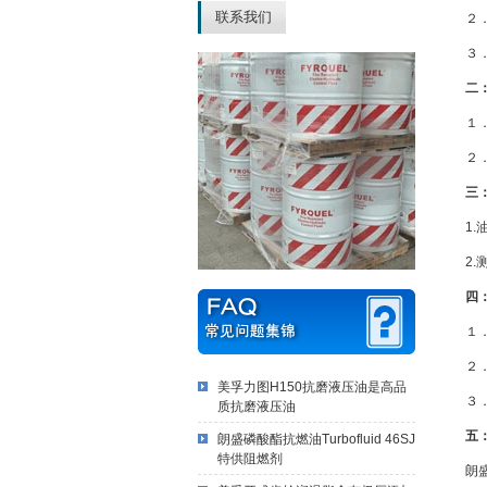
联系我们
２
３
二
１
２
三
1.
2
四
１
２
美孚力图H150抗磨液压油是高品
３
质抗磨液压油
五
朗盛磷酸酯抗燃油Turbofluid 46SJ
特供阻燃剂
朗