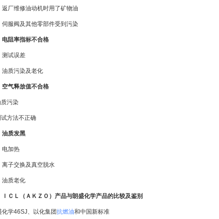
．返厂维修油动机时用了矿物油
．伺服阀及其他零部件受到污染
：电阻率指标不合格
．测试误差
．油质污染及老化
：空气释放值不合格
油质污染
.测试方法不正确
：油质发黑
．电加热
．离子交换及真空脱水
．油质老化
：ＩＣＬ（ＡＫＺＯ）产品与朗盛化学产品的比较及鉴别
盛化学46SJ、以化集团
抗燃油
和中国新标准