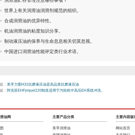
润滑油贮存管理注意哪些事项？
世界上有关润滑油润滑剂规范的组织。
合成润滑油的优异特性。
机油润滑油的粘度知识分享。
制动液压油的保养与生命息息相关切莫忽视。
中国进口润滑油性能评定类行业术语。
篇：
美孚力图H32抗磨液压油是高品质抗磨液压油
篇：
阿克苏EHFyrquel220制造适用于汽轮机中高压EH系统冲洗。
滑油网
主要产品分类
主要内容版
图
美孚润滑油
网站首页