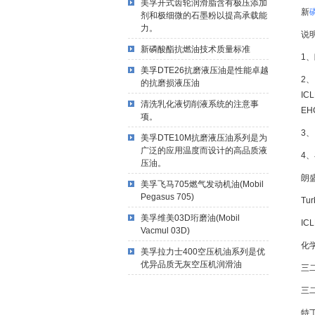
美孚开式齿轮润滑脂含有极压添加
新
剂和极细微的石墨粉以提高承载能
力。
说
新磷酸酯抗燃油技术质量标准
1
美孚DTE26抗磨液压油是性能卓越
2、
的抗磨损液压油
IC
清洗乳化液切削液系统的注意事
EH
项。
3、
美孚DTE10M抗磨液压油系列是为
广泛的应用温度而设计的高品质液
4、
压油。
朗
美孚飞马705燃气发动机油(Mobil
Pegasus 705)
Tu
美孚维美03D珩磨油(Mobil
IC
Vacmul 03D)
化
美孚拉力士400空压机油系列是优
优异品质无灰空压机润滑油
三
三二
特丁