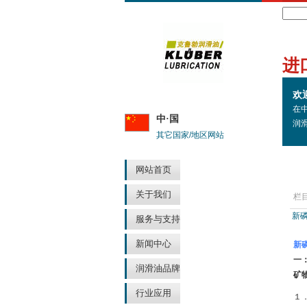
Search
进
欢
在
中·国
润
其它国家/地区网站
网站首页
关于我们
栏
新
服务与支持
新闻中心
新
一
润滑油品牌
矿
行业应用
１