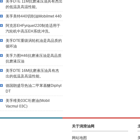
美孚DTE 11M抗磨液压油具有杰出
的低温及高温性能。
美孚美特440切削油Mobilmet 440
阿克苏EHFyrquel220制造适用于
汽轮机中高压EH系统冲洗。
美孚DTE重级涡轮机油是高品质的
循环油
美孚力图H46抗磨液压油是高品质
抗磨液压油
美孚DTE 16M抗磨液压油具有杰
出的低温及高温性能。
德国朗盛导热油二甲苯基醚Diphyl
DT
美孚维美03C珩磨油(Mobil
Vacmul 03C)
关于润滑油网
网站地图