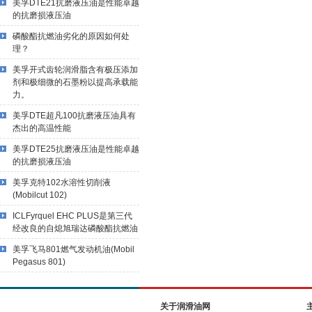
美孚DTE21抗磨液压油是性能卓越
的抗磨损液压油
磷酸酯抗燃油劣化的原因如何处
理？
美孚开式齿轮润滑脂含有极压添加
剂和极细微的石墨粉以提高承载能
力。
美孚DTE超凡100抗磨液压油具有
杰出的高温性能
美孚DTE25抗磨液压油是性能卓越
的抗磨损液压油
美孚克特102水溶性切削液
(Mobilcut 102)
ICLFyrquel EHC PLUS是第三代
经改良的自熄旭瑞达磷酸酯抗燃油
美孚飞马801燃气发动机油(Mobil
Pegasus 801)
关于润滑油网