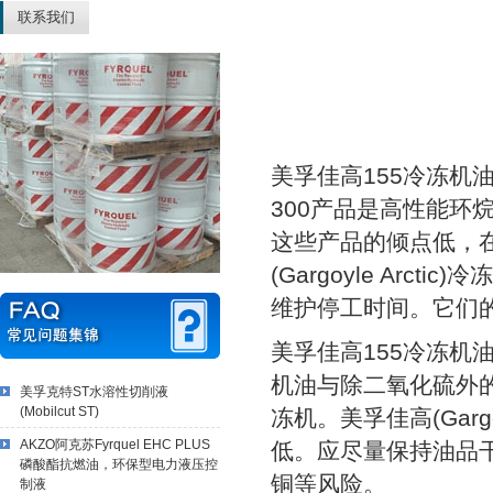
联系我们
美孚佳高155冷冻机油，美孚
300产品是高性能环
这些产品的倾点低，
(Gargoyle Ar
维护停工时间。它们
美孚佳高155冷冻机油，美
机油与除二氧化硫外
美孚克特ST水溶性切削液
(Mobilcut ST)
冻机。美孚佳高(Gargo
AKZO阿克苏Fyrquel EHC PLUS
低。应尽量保持油品
磷酸酯抗燃油，环保型电力液压控
铜等风险。
制液