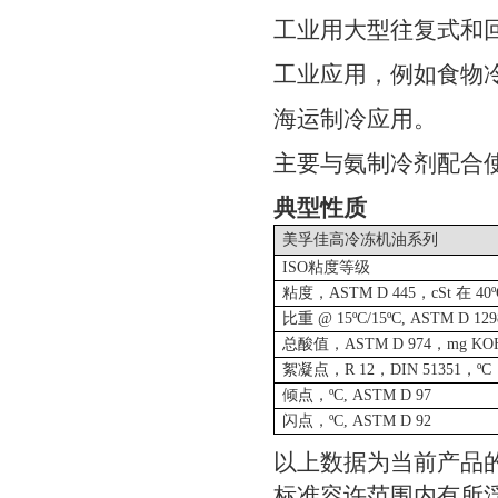
工业用大型往复式和
工业应用，例如食物
海运制冷应用。
主要与氨制冷剂配合
典型性质
美孚佳高冷冻机油
系列
ISO
粘度等级
粘度，
ASTM D 445
，
cSt
在
40
比重
@ 15ºC/15ºC, ASTM D 129
总酸值，
ASTM D 974
，
mg KO
絮凝点，
R 12
，
DIN 51351
，
ºC
倾点，
ºC, ASTM D 97
闪点，
ºC, ASTM D 92
以上数据为当前产品
标准容许范围内有所