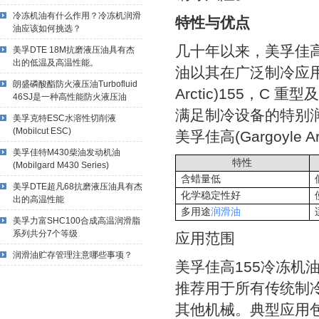
冷冻机油有什么作用？冷冻机润滑
特性与优点
油应该如何挑选？
几十年以来，美孚佳高15
美孚DTE 18M抗磨液压油具有杰
出的低温及高温性能。
油以其在广泛制冷应用
朗盛磷酸酯防火液压油Turbofluid
Arctic)155，C 重
46SJ是一种高性能防火液压油
满足制冷设备的特别
美孚克特ESC水溶性切削液
(Mobilcut ESC)
美孚佳高(Gargoyle
美孚佳特M430柴油发动机油
特性
(Mobilgard M430 Series)
含蜡量低
美孚DTE超凡68抗磨液压油具有杰
化学稳定性好
出的高温性能
多用途
润滑油
美孚力富SHC100合成高温润滑脂
系列共分7个等级
应用范围
润滑油贮存管理注意哪些事项？
美孚佳高155冷冻机油，美
推荐用于所有传统制
其他机械。典型应用